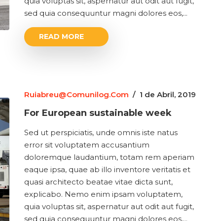
quia voluptas sit, aspernatur aut odit aut fugit,
sed quia consequuntur magni dolores eos,...
READ MORE
Ruiabreu@comunilog.com
/
1 de Abril, 2019
For European sustainable week
Sed ut perspiciatis, unde omnis iste natus
error sit voluptatem accusantium
doloremque laudantium, totam rem aperiam
eaque ipsa, quae ab illo inventore veritatis et
quasi architecto beatae vitae dicta sunt,
explicabo. Nemo enim ipsam voluptatem,
quia voluptas sit, aspernatur aut odit aut fugit,
sed quia consequuntur magni dolores eos,...